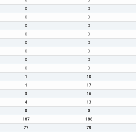
0
0
0
0
0
0
0
0
0
0
0
0
0
0
0
0
0
0
1
10
1
17
3
16
4
13
0
0
187
188
77
79