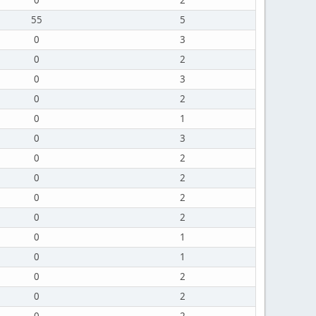
0
2
55
5
0
3
0
2
0
3
0
2
0
1
0
3
0
2
0
2
0
2
0
2
0
1
0
1
0
2
0
2