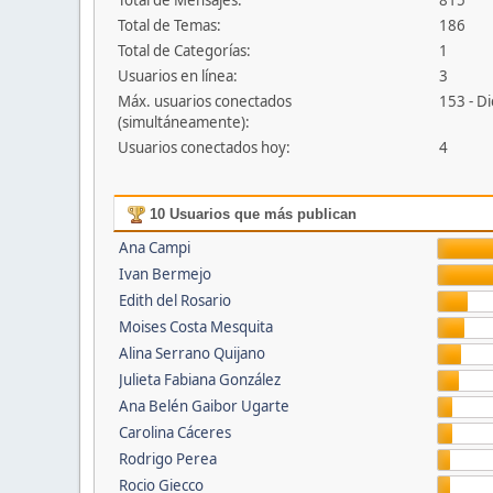
Total de Mensajes:
815
Total de Temas:
186
Total de Categorías:
1
Usuarios en línea:
3
Máx. usuarios conectados
153 - D
(simultáneamente):
Usuarios conectados hoy:
4
10 Usuarios que más publican
Ana Campi
Ivan Bermejo
Edith del Rosario
Moises Costa Mesquita
Alina Serrano Quijano
Julieta Fabiana González
Ana Belén Gaibor Ugarte
Carolina Cáceres
Rodrigo Perea
Rocio Giecco