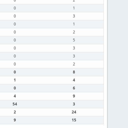
0
2
0
1
0
3
0
1
0
2
0
5
0
3
0
3
0
2
0
8
1
4
0
6
4
9
54
3
2
24
9
15