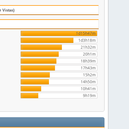
 Vistas)
1d15h47m
1d3h18m
21h32m
20h1m
18h39m
17h43m
15h2m
14h50m
10h41m
9h19m