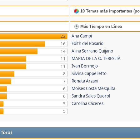
10 Temas más importantes (por
Más Tiempo en Línea
Ana Campi
22
Edith del Rosario
16
Alina Serrano Quijano
14
MARIA DE LA O. TERESITA
11
Ivan Bermejo
11
Silvina Cappelletto
8
Renata Arzani
7
Moises Costa Mesquita
6
Sandra Sales Querol
6
Carolina Cáceres
5
5
 foro)