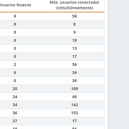
Máx. usuarios conectados
Usuarios Nuevos
(simultáneamente)
8
56
0
8
0
9
0
19
0
13
0
17
2
56
6
34
0
36
20
109
24
40
34
142
36
153
37
17