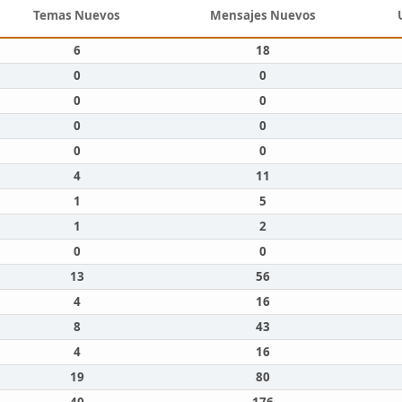
Temas Nuevos
Mensajes Nuevos
6
18
0
0
0
0
0
0
0
0
4
11
1
5
1
2
0
0
13
56
4
16
8
43
4
16
19
80