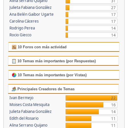
Alina Serrano Quijano
31
Julieta Fabiana González
27
Ana Belén Gaibor Ugarte
17
Carolina Cáceres
17
Rodrigo Perea
14
Rocio Giecco
14
10 Foros con más actividad
10 Temas más importantes (por Respuestas)
10 Temas más importantes (por Vistas)
Principales Creadores de Temas
Ivan Bermejo
22
Moises Costa Mesquita
16
Julieta Fabiana González
14
Edith del Rosario
11
Alina Serrano Quijano
11