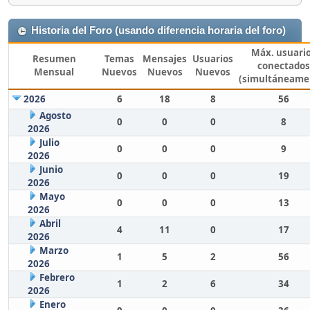
Historia del Foro (usando diferencia horaria del foro)
Máx. usuari
Resumen
Temas
Mensajes
Usuarios
conectados
Mensual
Nuevos
Nuevos
Nuevos
(simultáneame
2026
6
18
8
56
Agosto
0
0
0
8
2026
Julio
0
0
0
9
2026
Junio
0
0
0
19
2026
Mayo
0
0
0
13
2026
Abril
4
11
0
17
2026
Marzo
1
5
2
56
2026
Febrero
1
2
6
34
2026
Enero