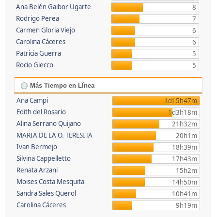
Ana Belén Gaibor Ugarte
8
Rodrigo Perea
7
Carmen Gloria Viejo
6
Carolina Cáceres
6
Patricia Guerra
5
Rocio Giecco
5
Más Tiempo en Línea
Ana Campi
1d15h47m
Edith del Rosario
1d3h18m
Alina Serrano Quijano
21h32m
MARIA DE LA O. TERESITA
20h1m
Ivan Bermejo
18h39m
Silvina Cappelletto
17h43m
Renata Arzani
15h2m
Moises Costa Mesquita
14h50m
Sandra Sales Querol
10h41m
Carolina Cáceres
9h19m