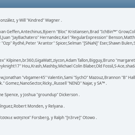
 González, y Will "Kindred" Wagner .
n van Geffen,Antechinus,Bjoern "Bloc" Kristiansen,Brad "IchBin™" Grow,
ovell,Juan "JayBachatero" Hernandez,Karl "RegularExpression" Benson,Ma
 "Ozp" Rydhé,Peter "Arantor" Spicer,Selman "[SiNaN]" Eser,Shawn Bulen,
Lex" Kilpinen,br360,GigaWatt,ziycon,Adam Tallon,Bigguy,Bruno "margaret
knight17" Hou,Krash,Mashby,Michael Colin Blaber,Old Fossil,S-Ace,shad
ew,Jonathan "vbgamer45" Valentin,Sami "SychO" Mazouz,Brannon "B" Hal
k." Gomez,NanoSector,Ricky.,Russell "NEND" Najar, y SA™ .
eme Spence, y Joshua "groundup" Dickerson .
ínguez,Robert Monden, y Relyana .
 "cσσкιє мσηѕтєя" Forsberg, y Ralph "[n3rve]" Otowo .