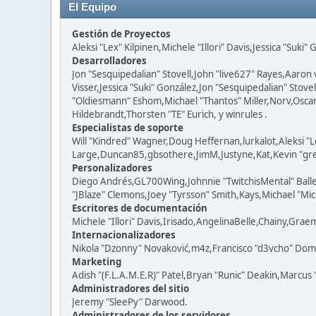
El Equipo
Gestión de Proyectos
Aleksi "Lex" Kilpinen,Michele "Illori" Davis,Jessica "Suki"
Desarrolladores
Jon "Sesquipedalian" Stovell,John "live627" Rayes,Aaro
Visser,Jessica "Suki" González,Jon "Sesquipedalian" St
"Oldiesmann" Eshom,Michael "Thantos" Miller,Norv,Oscar
Hildebrandt,Thorsten "TE" Eurich, y winrules .
Especialistas de soporte
Will "Kindred" Wagner,Doug Heffernan,lurkalot,Aleksi "
Large,Duncan85,gbsothere,JimM,Justyne,Kat,Kevin "grey
Personalizadores
Diego Andrés,GL700Wing,Johnnie "TwitchisMental" Ball
"JBlaze" Clemons,Joey "Tyrsson" Smith,Kays,Michael "Mic
Escritores de documentación
Michele "Illori" Davis,Irisado,AngelinaBelle,Chainy,Gra
Internacionalizadores
Nikola "Dzonny" Novaković,m4z,Francisco "d3vcho" Dom
Marketing
Adish "(F.L.A.M.E.R)" Patel,Bryan "Runic" Deakin,Marcus
Administradores del sitio
Jeremy "SleePy" Darwood.
Administradores de los servidores