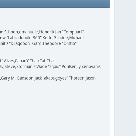
Colin Schoen,emanuele,Hendrik Jan "Compuart"
tthew "Labradoodle-360" Kerle,Grudge,Michael
Shitiz "Dragooon" Garg,Theodore "Orstio"
t" Alves,CapadY,ChalkCat,Chas
av,Steve,Storman™,Wade "sησω" Poulsen, y xenovanis .
l,Gary M. Gadsdon,Jack "akabugeyes" Thorsen,Jason