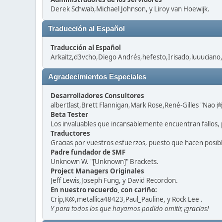
Derek Schwab,Michael Johnson, y Liroy van Hoewijk.
Traducción al Español
Traducción al Español
Arkaitz,d3vcho,Diego Andrés,hefesto,Irisado,luuuciano
Agradecimientos Especiales
Desarrolladores Consultores
albertlast,Brett Flannigan,Mark Rose,René-Gilles "Nao 尚
Beta Tester
Los invaluables que incansablemente encuentran fallos, 
Traductores
Gracias por vuestros esfuerzos, puesto que hacen posib
Padre fundador de SMF
Unknown W. "[Unknown]" Brackets.
Project Managers Originales
Jeff Lewis,Joseph Fung, y David Recordon.
En nuestro recuerdo, con cariño:
Crip,K@,metallica48423,Paul_Pauline, y Rock Lee .
Y para todos los que hayamos podido omitir, ¡gracias!