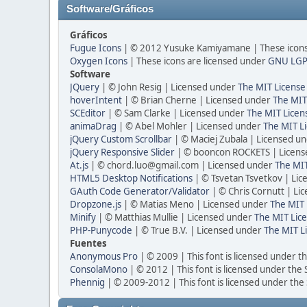
Software/Gráficos
Gráficos
Fugue Icons
| © 2012 Yusuke Kamiyamane | These icons 
Oxygen Icons
| These icons are licensed under
GNU LGP
Software
JQuery
| © John Resig | Licensed under
The MIT License
hoverIntent
| © Brian Cherne | Licensed under
The MIT
SCEditor
| © Sam Clarke | Licensed under
The MIT Licen
animaDrag
| © Abel Mohler | Licensed under
The MIT Li
jQuery Custom Scrollbar
| © Maciej Zubala | Licensed u
jQuery Responsive Slider
| © booncon ROCKETS | Licen
At.js
| © chord.luo@gmail.com | Licensed under
The MIT
HTML5 Desktop Notifications
| © Tsvetan Tsvetkov | Li
GAuth Code Generator/Validator
| © Chris Cornutt | L
Dropzone.js
| © Matias Meno | Licensed under
The MIT 
Minify
| © Matthias Mullie | Licensed under
The MIT Lice
PHP-Punycode
| © True B.V. | Licensed under
The MIT L
Fuentes
Anonymous Pro
| © 2009 | This font is licensed under t
ConsolaMono
| © 2012 | This font is licensed under the
Phennig
| © 2009-2012 | This font is licensed under the