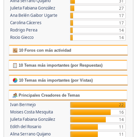
Alina Serrano Quijano
31
Julieta Fabiana González
27
Ana Belén Gaibor Ugarte
17
Carolina Cáceres
17
Rodrigo Perea
14
Rocio Giecco
14
10 Foros con más actividad
10 Temas más importantes (por Respuestas)
10 Temas más importantes (por Vistas)
Principales Creadores de Temas
Ivan Bermejo
22
Moises Costa Mesquita
16
Julieta Fabiana González
14
Edith del Rosario
11
Alina Serrano Quijano
11