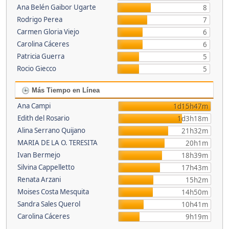
Ana Belén Gaibor Ugarte
8
Rodrigo Perea
7
Carmen Gloria Viejo
6
Carolina Cáceres
6
Patricia Guerra
5
Rocio Giecco
5
Más Tiempo en Línea
Ana Campi
1d15h47m
Edith del Rosario
1d3h18m
Alina Serrano Quijano
21h32m
MARIA DE LA O. TERESITA
20h1m
Ivan Bermejo
18h39m
Silvina Cappelletto
17h43m
Renata Arzani
15h2m
Moises Costa Mesquita
14h50m
Sandra Sales Querol
10h41m
Carolina Cáceres
9h19m