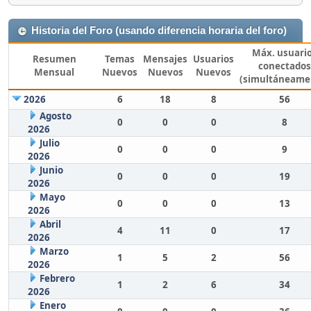
Historia del Foro (usando diferencia horaria del foro)
Máx. usuari
Resumen
Temas
Mensajes
Usuarios
conectados
Mensual
Nuevos
Nuevos
Nuevos
(simultáneame
2026
6
18
8
56
Agosto
0
0
0
8
2026
Julio
0
0
0
9
2026
Junio
0
0
0
19
2026
Mayo
0
0
0
13
2026
Abril
4
11
0
17
2026
Marzo
1
5
2
56
2026
Febrero
1
2
6
34
2026
Enero