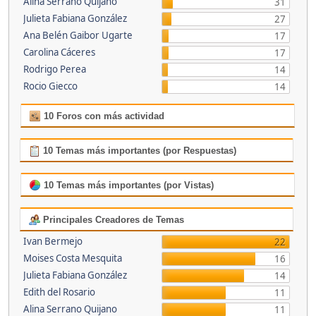
Alina Serrano Quijano
31
Julieta Fabiana González
27
Ana Belén Gaibor Ugarte
17
Carolina Cáceres
17
Rodrigo Perea
14
Rocio Giecco
14
10 Foros con más actividad
10 Temas más importantes (por Respuestas)
10 Temas más importantes (por Vistas)
Principales Creadores de Temas
Ivan Bermejo
22
Moises Costa Mesquita
16
Julieta Fabiana González
14
Edith del Rosario
11
Alina Serrano Quijano
11