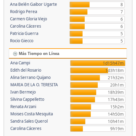
Ana Belén Gaibor Ugarte
8
Rodrigo Perea
7
Carmen Gloria Viejo
6
Carolina Cáceres
6
Patricia Guerra
5
Rocio Giecco
5
Más Tiempo en Línea
Ana Campi
1d15h47m
Edith del Rosario
1d3h18m
Alina Serrano Quijano
21h32m
MARIA DE LA O. TERESITA
20h1m
Ivan Bermejo
18h39m
Silvina Cappelletto
17h43m
Renata Arzani
15h2m
Moises Costa Mesquita
14h50m
Sandra Sales Querol
10h41m
Carolina Cáceres
9h19m