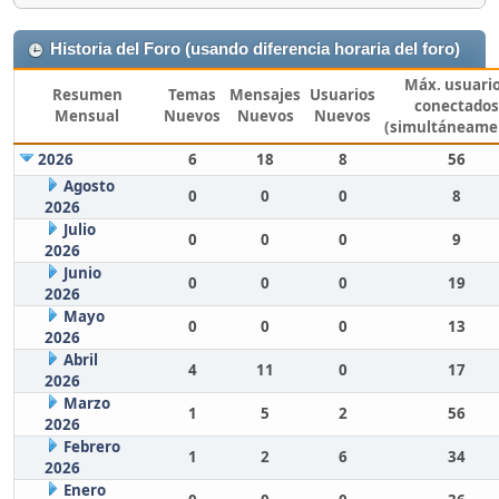
Historia del Foro (usando diferencia horaria del foro)
Máx. usuari
Resumen
Temas
Mensajes
Usuarios
conectados
Mensual
Nuevos
Nuevos
Nuevos
(simultáneame
2026
6
18
8
56
Agosto
0
0
0
8
2026
Julio
0
0
0
9
2026
Junio
0
0
0
19
2026
Mayo
0
0
0
13
2026
Abril
4
11
0
17
2026
Marzo
1
5
2
56
2026
Febrero
1
2
6
34
2026
Enero