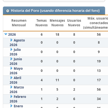
Historia del Foro (usando diferencia horaria del foro)
Máx. usuari
Resumen
Temas
Mensajes
Usuarios
conectados
Mensual
Nuevos
Nuevos
Nuevos
(simultáneame
2026
6
18
8
56
Agosto
0
0
0
8
2026
Julio
0
0
0
9
2026
Junio
0
0
0
19
2026
Mayo
0
0
0
13
2026
Abril
4
11
0
17
2026
Marzo
1
5
2
56
2026
Febrero
1
2
6
34
2026
Enero