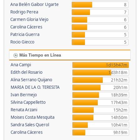
Ana Belén Gaibor Ugarte
8
Rodrigo Perea
7
Carmen Gloria Viejo
6
Carolina Cáceres
6
Patricia Guerra
5
Rocio Giecco
5
Más Tiempo en Línea
Ana Campi
1d15h47m
Edith del Rosario
1d3h18m
Alina Serrano Quijano
21h32m
MARIA DE LA O. TERESITA
20h1m
Ivan Bermejo
18h39m
Silvina Cappelletto
17h43m
Renata Arzani
15h2m
Moises Costa Mesquita
14h50m
Sandra Sales Querol
10h41m
Carolina Cáceres
9h19m