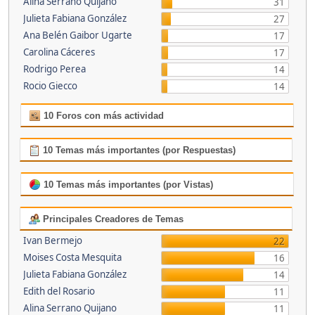
Alina Serrano Quijano
31
Julieta Fabiana González
27
Ana Belén Gaibor Ugarte
17
Carolina Cáceres
17
Rodrigo Perea
14
Rocio Giecco
14
10 Foros con más actividad
10 Temas más importantes (por Respuestas)
10 Temas más importantes (por Vistas)
Principales Creadores de Temas
Ivan Bermejo
22
Moises Costa Mesquita
16
Julieta Fabiana González
14
Edith del Rosario
11
Alina Serrano Quijano
11