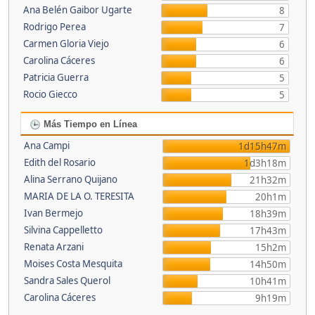
Ana Belén Gaibor Ugarte
8
Rodrigo Perea
7
Carmen Gloria Viejo
6
Carolina Cáceres
6
Patricia Guerra
5
Rocio Giecco
5
Más Tiempo en Línea
Ana Campi
1d15h47m
Edith del Rosario
1d3h18m
Alina Serrano Quijano
21h32m
MARIA DE LA O. TERESITA
20h1m
Ivan Bermejo
18h39m
Silvina Cappelletto
17h43m
Renata Arzani
15h2m
Moises Costa Mesquita
14h50m
Sandra Sales Querol
10h41m
Carolina Cáceres
9h19m