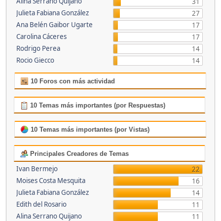
Alina Serrano Quijano
31
Julieta Fabiana González
27
Ana Belén Gaibor Ugarte
17
Carolina Cáceres
17
Rodrigo Perea
14
Rocio Giecco
14
10 Foros con más actividad
10 Temas más importantes (por Respuestas)
10 Temas más importantes (por Vistas)
Principales Creadores de Temas
Ivan Bermejo
22
Moises Costa Mesquita
16
Julieta Fabiana González
14
Edith del Rosario
11
Alina Serrano Quijano
11