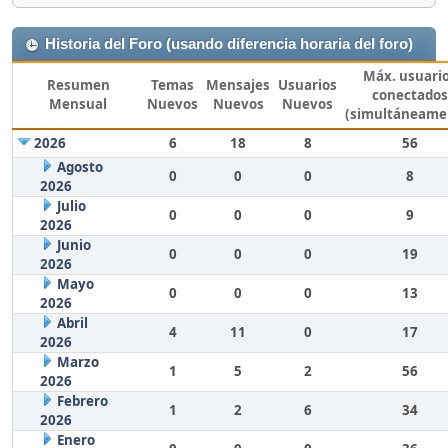
Historia del Foro (usando diferencia horaria del foro)
Máx. usuari
Resumen
Temas
Mensajes
Usuarios
conectados
Mensual
Nuevos
Nuevos
Nuevos
(simultáneame
2026
6
18
8
56
Agosto
0
0
0
8
2026
Julio
0
0
0
9
2026
Junio
0
0
0
19
2026
Mayo
0
0
0
13
2026
Abril
4
11
0
17
2026
Marzo
1
5
2
56
2026
Febrero
1
2
6
34
2026
Enero