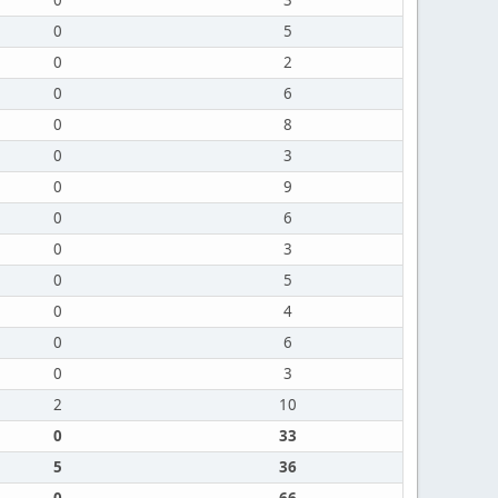
0
3
0
5
0
2
0
6
0
8
0
3
0
9
0
6
0
3
0
5
0
4
0
6
0
3
2
10
0
33
5
36