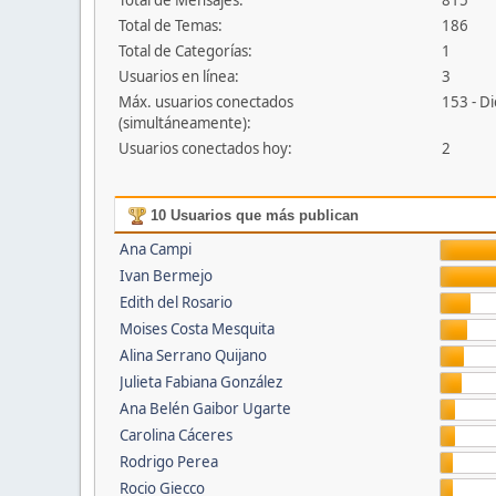
Total de Mensajes:
815
Total de Temas:
186
Total de Categorías:
1
Usuarios en línea:
3
Máx. usuarios conectados
153 - D
(simultáneamente):
Usuarios conectados hoy:
2
10 Usuarios que más publican
Ana Campi
Ivan Bermejo
Edith del Rosario
Moises Costa Mesquita
Alina Serrano Quijano
Julieta Fabiana González
Ana Belén Gaibor Ugarte
Carolina Cáceres
Rodrigo Perea
Rocio Giecco