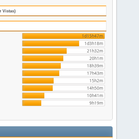
 Vistas)
1d15h47m
1d3h18m
21h32m
20h1m
18h39m
17h43m
15h2m
14h50m
10h41m
9h19m