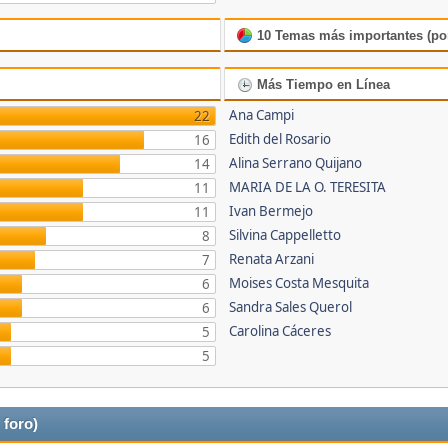
10 Temas más importantes (por
Más Tiempo en Línea
Ana Campi
22
Edith del Rosario
16
Alina Serrano Quijano
14
MARIA DE LA O. TERESITA
11
Ivan Bermejo
11
Silvina Cappelletto
8
Renata Arzani
7
Moises Costa Mesquita
6
Sandra Sales Querol
6
Carolina Cáceres
5
5
 foro)