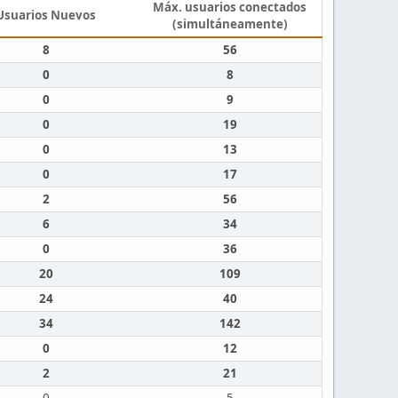
Máx. usuarios conectados
Usuarios Nuevos
(simultáneamente)
8
56
0
8
0
9
0
19
0
13
0
17
2
56
6
34
0
36
20
109
24
40
34
142
0
12
2
21