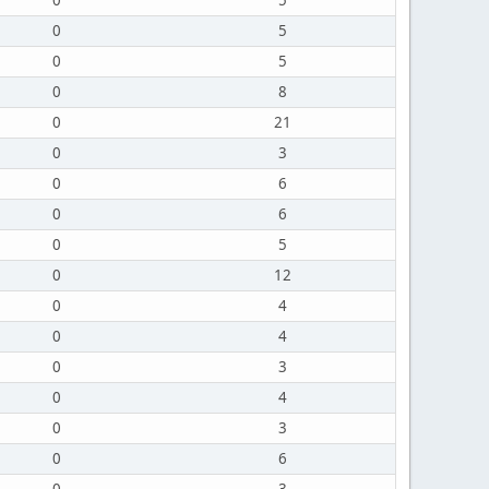
0
5
0
5
0
5
0
8
0
21
0
3
0
6
0
6
0
5
0
12
0
4
0
4
0
3
0
4
0
3
0
6