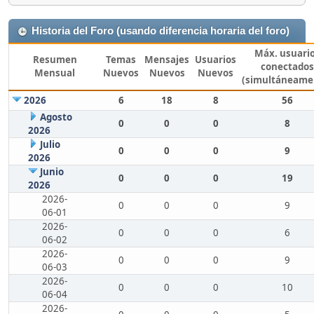
Historia del Foro (usando diferencia horaria del foro)
Máx. usuari
Resumen
Temas
Mensajes
Usuarios
conectados
Mensual
Nuevos
Nuevos
Nuevos
(simultáneame
2026
6
18
8
56
Agosto
0
0
0
8
2026
Julio
0
0
0
9
2026
Junio
0
0
0
19
2026
2026-
0
0
0
9
06-01
2026-
0
0
0
6
06-02
2026-
0
0
0
9
06-03
2026-
0
0
0
10
06-04
2026-