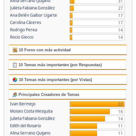
Alina Serrano Quijano
31
Julieta Fabiana González
27
Ana Belén Gaibor Ugarte
17
Carolina Cáceres
17
Rodrigo Perea
14
Rocio Giecco
14
10 Foros con más actividad
10 Temas más importantes (por Respuestas)
10 Temas más importantes (por Vistas)
Principales Creadores de Temas
Ivan Bermejo
22
Moises Costa Mesquita
16
Julieta Fabiana González
14
Edith del Rosario
11
Alina Serrano Quijano
11