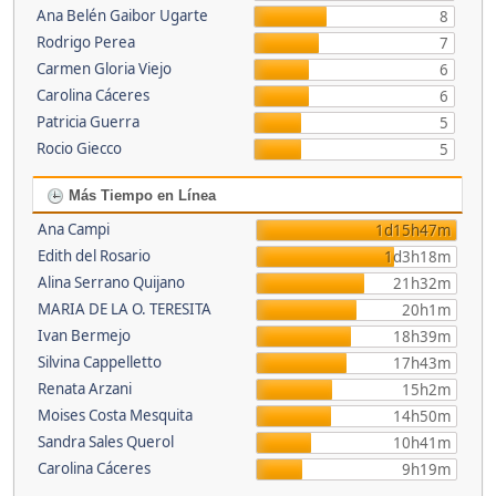
Ana Belén Gaibor Ugarte
8
Rodrigo Perea
7
Carmen Gloria Viejo
6
Carolina Cáceres
6
Patricia Guerra
5
Rocio Giecco
5
Más Tiempo en Línea
Ana Campi
1d15h47m
Edith del Rosario
1d3h18m
Alina Serrano Quijano
21h32m
MARIA DE LA O. TERESITA
20h1m
Ivan Bermejo
18h39m
Silvina Cappelletto
17h43m
Renata Arzani
15h2m
Moises Costa Mesquita
14h50m
Sandra Sales Querol
10h41m
Carolina Cáceres
9h19m